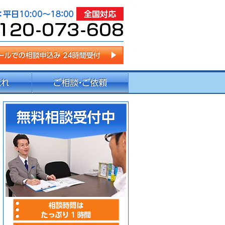
センター
相談時間はたっぷり1時間
事前予約で時間外・土日・
内容によって出張無料相談
無料相談受付中
相談申込み：0120-073-6