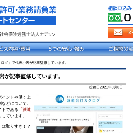
派遣法改正・派遣業許可サポート
タログ」で代表小岩が記事監修しています。
岩が記事監修しています。
投稿日2021年3月8日
ポイントや働く上
判などについて、
イトである
「派遣
をしています。
）は取りすぎ！？