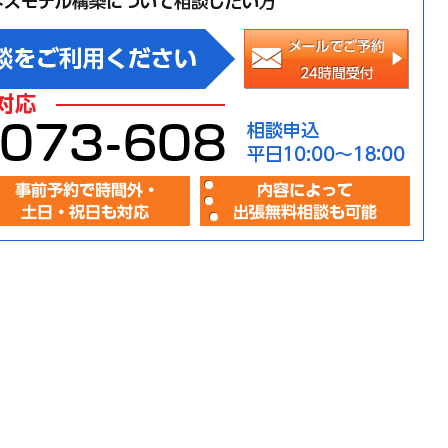
メー
プ
人
開
相談
相
事
内