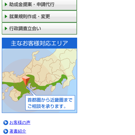
ルでの相談申込み（24時間受付）
まずはお気軽に無料相談をご利用ください
ロに依頼して人材派遣業許可をスムーズに取得したい方
材派遣業・業務請負業・有料職業紹介事業についてアドバイス
業後の労務管理やビジネスモデル構築について相談したい方
申込み：0120-073-608（全国対応・平日10:00～18:00）
談時間はたっぷり1時間
お客様の声
前予約で時間外・土日・祝日も対応
容によって出張無料相談も可能
著書紹介