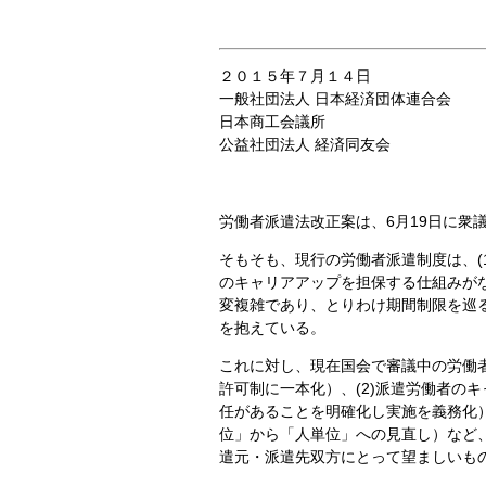
２０１５年７月１４日
一般社団法人 日本経済団体連合会
日本商工会議所
公益社団法人 経済同友会
労働者派遣法改正案は、6月19日に衆
そもそも、現行の労働者派遣制度は、(
のキャリアアップを担保する仕組みがな
変複雑であり、とりわけ期間制限を巡
を抱えている。
これに対し、現在国会で審議中の労働者
許可制に一本化）、(2)派遣労働者の
任があることを明確化し実施を義務化）
位」から「人単位」への見直し）など
遣元・派遣先双方にとって望ましいも