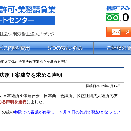
派遣法改正・派遣業許可サポート
経済３団体が派遣法改正案成立を求める声明
法改正案成立を求める声明
投稿日2015年7月14日
人 日本経済団体連合会、日本商工会議所、公益社団法人経済同友
める声明を発表
しました。
その後の
参院での審議が停滞し、９月１日の施行が微妙となってい
。