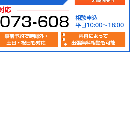
メー
プ
人
開
相談
相
事
内