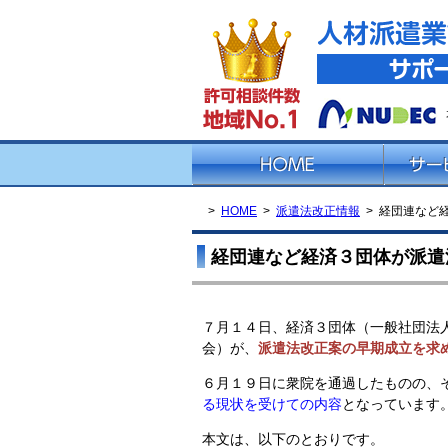
HOME
派遣法改正情報
経団連など
経団連など経済３団体が派遣
７月１４日、経済３団体（一般社団法
会）が、
派遣法改正案の早期成立を求
６月１９日に衆院を通過したものの、
る現状を受けての内容
となっています
本文は、以下のとおりです。