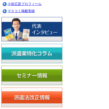
小岩広宣プロフィール
ルでの相談申込み（24時間受付）
マスコミ掲載実績
まずはお気軽に無料相談をご利用ください
ロに依頼して人材派遣業許可をスムーズに取得したい方
材派遣業・業務請負業・有料職業紹介事業についてアドバイス
業後の労務管理やビジネスモデル構築について相談したい方
申込み：0120-073-608（全国対応・平日10:00～18:00）
談時間はたっぷり1時間
前予約で時間外・土日・祝日も対応
容によって出張無料相談も可能