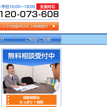
センター
相談時間はたっぷり1時間
事前予約で時間外・土日・
内容によって出張無料相談
無料相談受付中
相談申込み：0120-073-6