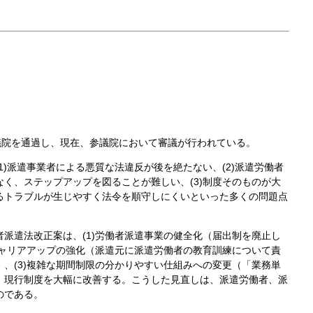
議院を通過し、現在、参議院において審議が行われている。
1)派遣事業者による悪質な法違反が後を絶たない、(2)派遣労働者
く、ステップアップを図ることが難しい、(3)制度そのものが大
るトラブルが生じやすく法令を順守しにくいといった多くの問題点
派遣法改正案は、(1)労働者派遣事業の健全化（届出制を廃止し
キャリアアップの強化（派遣元に派遣労働者の教育訓練について責
、(3)複雑な期間制限の分かりやすい仕組みへの変更（「業務単
、現行制度を大幅に改善する。こうした見直しは、派遣労働者、派
のである。