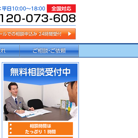
センター
相談時間はたっぷり1時間
事前予約で時間外・土日・
内容によって出張無料相談
無料相談受付中
相談申込み：0120-073-6