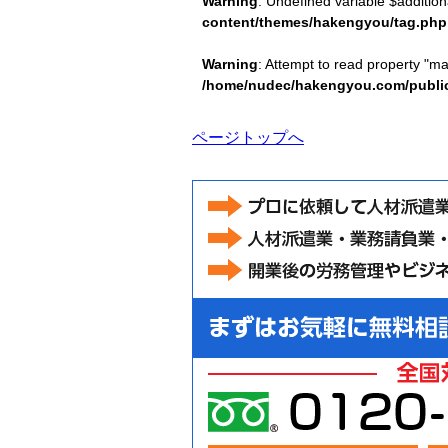
Warning
: Undefined variable $additio
content/themes/hakengyou/tag.php
Warning
: Attempt to read property "m
/home/nudec/hakengyou.com/publi
ページトップへ