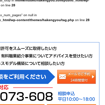
nal_loop in
/home/nudec/hakengyou.com/public_html/wp-
on line
28
ax_num_pages" on null in
c_html/wp-content/themes/hakengyou/tag.php
on line
28
メー