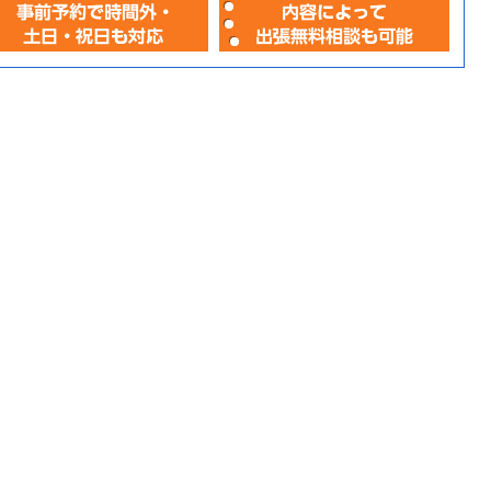
プ
人
開
相談
相
事
内