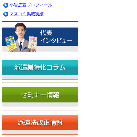
小岩広宣プロフィール
マスコミ掲載実績
まずはお気軽に無料相談をご利用ください
ロに依頼して人材派遣業許可をスムーズに取得したい方
材派遣業・業務請負業・有料職業紹介事業についてアドバイス
業後の労務管理やビジネスモデル構築について相談したい方
申込み：0120-073-608（全国対応・平日10:00～18:00）
談時間はたっぷり1時間
前予約で時間外・土日・祝日も対応
容によって出張無料相談も可能